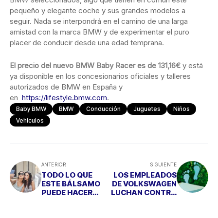
pequeño y elegante coche y sus grandes modelos a
seguir. Nada se interpondrá en el camino de una larga
amistad con la marca BMW y de experimentar el puro
placer de conducir desde una edad temprana.
El precio del nuevo BMW Baby Racer es de 131,16€
y está
ya disponible en los concesionarios oficiales y talleres
autorizados de BMW en España y
en
https://lifestyle.bmw.com
.
Baby BMW
BMW
Conducción
Juguetes
Niños
Vehículos
ANTERIOR
SIGUIENTE
TODO LO QUE
LOS EMPLEADOS
ESTE BÁLSAMO
DE VOLKSWAGEN
PUEDE HACER
LUCHAN CONTRA
POR TI "EL DÍA
EL CAMBIO
DEL BESO"
CLIMÁTICO