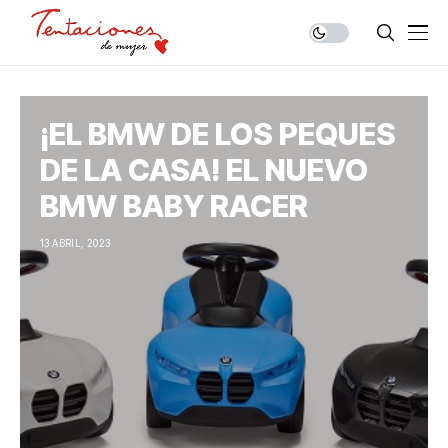
¡EL BMW DE LOS PEQUES
DE LA CASA! EL NUEVO
BMW BABY RACER
13 ABRIL, 2023