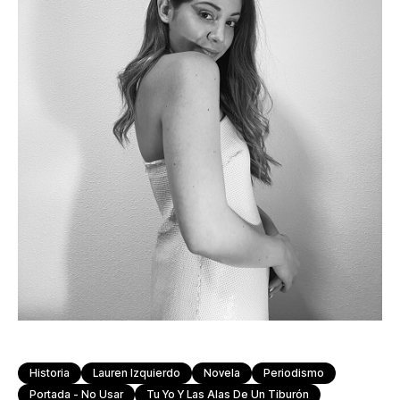
Historia
Lauren Izquierdo
Novela
Periodismo
Portada - No Usar
Tu Yo Y Las Alas De Un Tiburón