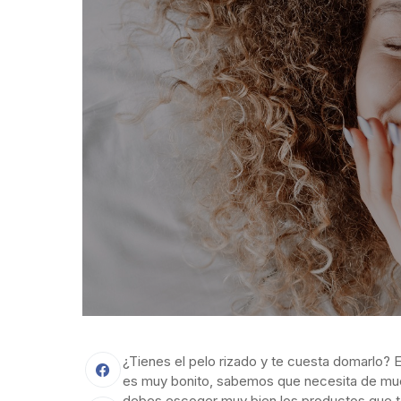
¿Tienes el pelo rizado y te cuesta domarlo? E
es muy bonito, sabemos que necesita de
muc
debes escoger muy bien los productos que t