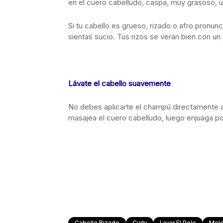
en el cuero cabelludo, caspa, muy grasoso, u
Si tu cabello es grueso, rizado o afro pronunc
sientas sucio. Tus rizos se verán bien con u
Lávate el cabello suavemente
No debes aplicarte el champú directamente a
masajea el cuero cabelludo, luego enjuaga 
Cabello Rizado
Curly
Lavar El Pelo
Mele