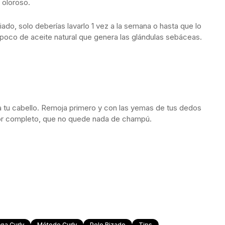
 oloroso.
iado, solo deberías lavarlo 1 vez a la semana o hasta que lo
n poco de aceite natural que genera las glándulas sebáceas.
 tu cabello. Remoja primero y con las yemas de tus dedos
por completo, que no quede nada de champú.
na Curly
Método Curly
Pelo Rizado
Tips