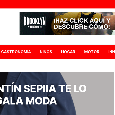
GASTRONOMÍA
NIÑOS
HOGAR
MOTOR
IN
TÍN SEPIIA TE LO
EGALA MODA