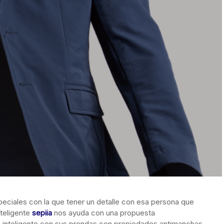
peciales con la que tener un detalle con esa persona que
teligente
sepiia
nos ayuda con una propuesta
 inteligente con sus prendas con propiedades antimanchas,