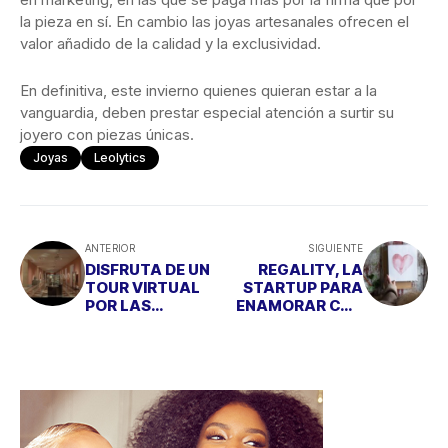
la pieza en sí. En cambio las joyas artesanales ofrecen el
valor añadido de la calidad y la exclusividad.
En definitiva, este invierno quienes quieran estar a la
vanguardia, deben prestar especial atención a surtir su
joyero con piezas únicas.
Joyas
Leolytics
ANTERIOR
SIGUIENTE
DISFRUTA DE UN
REGALITY, LA
TOUR VIRTUAL
STARTUP PARA
POR LAS
ENAMORAR CON
MEJORES OBRAS
EL REGALO DE
DEL MUSEO
SAN VALENTÍN
THYSSEN