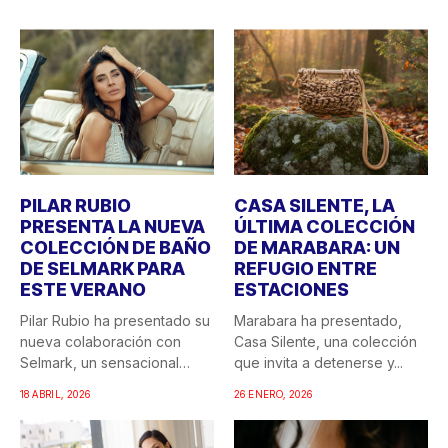
PILAR RUBIO
CASA SILENTE, LA
PRESENTA LA NUEVA
ÚLTIMA COLECCIÓN
COLECCIÓN DE BAÑO
DE MARABARA: UN
DE SELMARK PARA
REFUGIO ENTRE
ESTE VERANO
ESTACIONES
Pilar Rubio ha presentado su
Marabara ha presentado,
nueva colaboración con
Casa Silente, una colección
Selmark, un sensacional
que invita a detenerse y...
doble...
18 ABRIL, 2026
26 ENERO, 2026