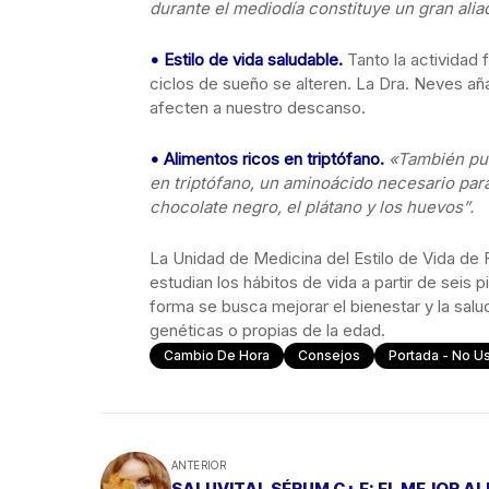
durante el mediodía constituye un gran alia
• Estilo de vida saludable.
Tanto la actividad 
ciclos de sueño se alteren. La Dra. Neves a
afecten a nuestro descanso.
• Alimentos ricos en triptófano.
«También pue
en triptófano, un aminoácido necesario par
chocolate negro, el plátano y los huevos”.
La Unidad de Medicina del Estilo de Vida de F
estudian los hábitos de vida a partir de seis 
forma se busca mejorar el bienestar y la sa
genéticas o propias de la edad.
Cambio De Hora
Consejos
Portada - No U
ANTERIOR
SALUVITAL SÉRUM C+ E: EL MEJOR A