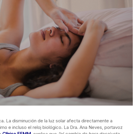
a. La disminución de la luz solar afecta directamente a
imo e incluso el reloj biológico. La Dra. Ana Neves, portavoz
de
Clínica FEMM,
explica que
“el cambio de hora desajusta