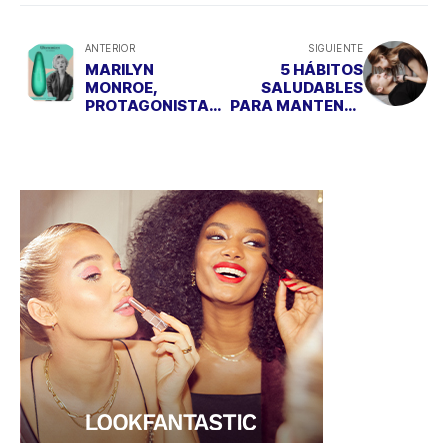
ANTERIOR
SIGUIENTE
MARILYN
5 HÁBITOS
MONROE,
SALUDABLES
PROTAGONISTA
PARA MANTENER
DE UNA EDICIÓN
EL BIENESTAR
ESPECIAL DE
SEXUAL
WOMANIZER