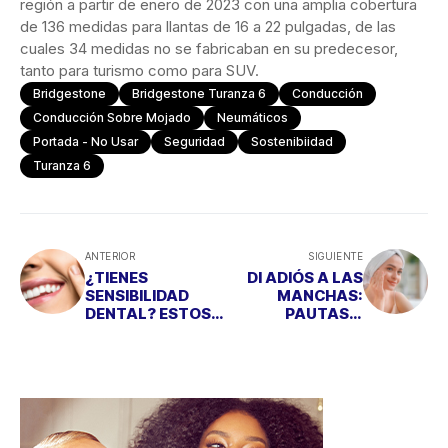
región a partir de enero de 2023 con una amplia cobertura
de 136 medidas para llantas de 16 a 22 pulgadas, de las
cuales 34 medidas no se fabricaban en su predecesor,
tanto para turismo como para SUV.
Bridgestone
Bridgestone Turanza 6
Conducción
Conducción Sobre Mojado
Neumáticos
Portada - No Usar
Seguridad
Sostenibiidad
Turanza 6
ANTERIOR
SIGUIENTE
¿TIENES
DI ADIÓS A LAS
SENSIBILIDAD
MANCHAS:
DENTAL? ESTOS
PAUTAS Y
CONSEJOS TE
TRATAMIENTOS
AYUDARÁN A
PARA
COMBATIRLA
ELIMINARLAS