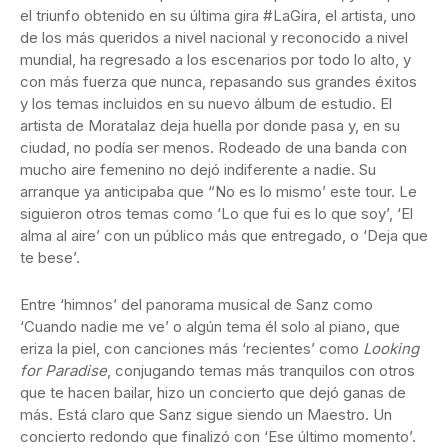
el triunfo obtenido en su última gira #LaGira, el artista, uno
de los más queridos a nivel nacional y reconocido a nivel
mundial, ha regresado a los escenarios por todo lo alto, y
con más fuerza que nunca, repasando sus grandes éxitos
y los temas incluidos en su nuevo álbum de estudio. El
artista de Moratalaz deja huella por donde pasa y, en su
ciudad, no podía ser menos. Rodeado de una banda con
mucho aire femenino no dejó indiferente a nadie. Su
arranque ya anticipaba que “No es lo mismo’ este tour. Le
siguieron otros temas como ‘Lo que fui es lo que soy’, ‘El
alma al aire’ con un público más que entregado, o ‘Deja que
te bese’.
Entre ‘himnos’ del panorama musical de Sanz como
‘Cuando nadie me ve’ o algún tema él solo al piano, que
eriza la piel, con canciones más ‘recientes’ como
Looking
for Paradise
, conjugando temas más tranquilos con otros
que te hacen bailar, hizo un concierto que dejó ganas de
más. Está claro que Sanz sigue siendo un Maestro. Un
concierto redondo que finalizó con ‘Ese último momento’.