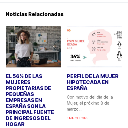
Noticias Relacionadas
EL 56% DE LAS
PERFIL DE LA MUJER
MUJERES
HIPOTECADA EN
PROPIETARIAS DE
ESPAÑA
PEQUEÑAS
Con motivo del día de la
EMPRESAS EN
Mujer, el próximo 8 de
ESPAÑA SON LA
marzo,...
PRINCIPAL FUENTE
DE INGRESOS DEL
6 MARZO, 2025
HOGAR