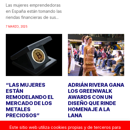
Las mujeres emprendedoras
en España están tomando las
riendas financieras de sus...
7 MARZO, 2025
“LAS MUJERES
ADRIÁN RIVERA GANA
ESTÁN
LOS GREENWALK
REMODELANDO EL
AWARDS CON UN
MERCADO DE LOS
DISEÑO QUE RINDE
METALES
HOMENAJE A LA
PRECIOSOS”
LANA
Con motivo el próximo 8 de
Tras tres ediciones en
Este sitio web utiliza cookies propias y de terceros para