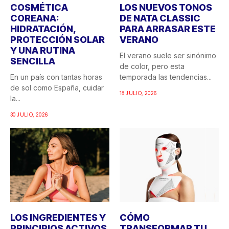
COSMÉTICA
LOS NUEVOS TONOS
COREANA:
DE NATA CLASSIC
HIDRATACIÓN,
PARA ARRASAR ESTE
PROTECCIÓN SOLAR
VERANO
Y UNA RUTINA
El verano suele ser sinónimo
SENCILLA
de color, pero esta
En un país con tantas horas
temporada las tendencias...
de sol como España, cuidar
18 JULIO, 2026
la...
30 JULIO, 2026
LOS INGREDIENTES Y
CÓMO
PRINCIPIOS ACTIVOS
TRANSFORMAR TU