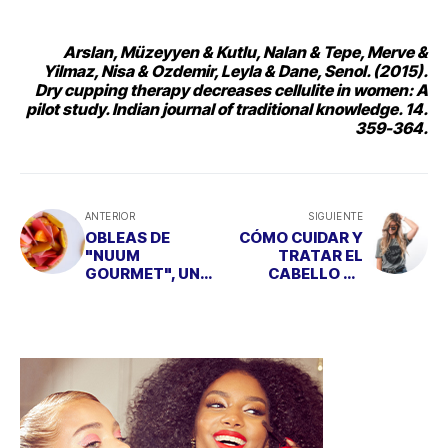
Arslan, Müzeyyen & Kutlu, Nalan & Tepe, Merve &
Yilmaz, Nisa & Ozdemir, Leyla & Dane, Senol.
(2015).
Dry cupping therapy decreases cellulite in women: A
pilot study. Indian journal of traditional knowledge. 14.
359-364.
ANTERIOR
SIGUIENTE
OBLEAS DE
CÓMO CUIDAR Y
"NUUM
TRATAR EL
GOURMET", UN
CABELLO EN
SNACK LIGERO Y
VERANO
SALUDABLE