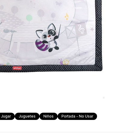
Jugar
Juguetes
Niños
Portada - No Usar