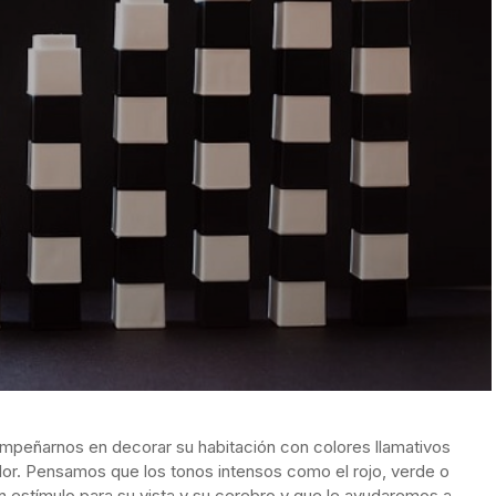
mpeñarnos en decorar su habitación con colores llamativos
lor. Pensamos que los tonos intensos como el rojo, verde o
un estímulo para su vista y su cerebro y que le ayudaremos a