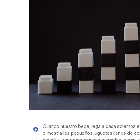
Cuando nuestro bebé llega a casa solemos e
o mostrarles pequeños juguetes llenos de co
amarillo, por poner algunos ejemplos, serán 