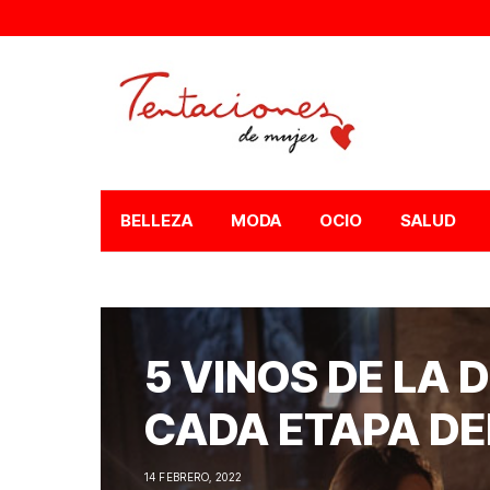
BELLEZA
MODA
OCIO
SALUD
5 VINOS DE LA 
CADA ETAPA D
14 FEBRERO, 2022