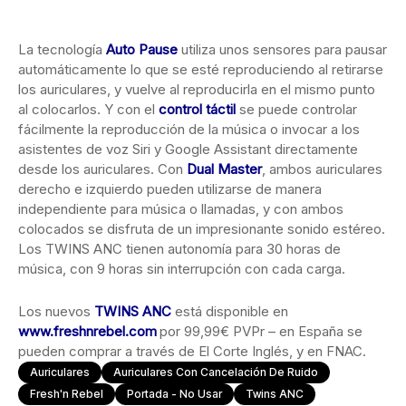
La tecnología
Auto Pause
utiliza unos sensores para pausar
automáticamente lo que se esté reproduciendo al retirarse
los auriculares, y vuelve al reproducirla en el mismo punto
al colocarlos. Y con el
control táctil
se puede controlar
fácilmente la reproducción de la música o invocar a los
asistentes de voz Siri y Google Assistant directamente
desde los auriculares. Con
Dual Master
, ambos auriculares
derecho e izquierdo pueden utilizarse de manera
independiente para música o llamadas, y con ambos
colocados se disfruta de un impresionante sonido estéreo.
Los TWINS ANC tienen autonomía para 30 horas de
música, con 9 horas sin interrupción con cada carga.
Los nuevos
TWINS ANC
está disponible en
www.freshnrebel.com
por 99,99€ PVPr – en España se
pueden comprar a través de El Corte Inglés, y en FNAC.
Auriculares
Auriculares Con Cancelación De Ruido
Fresh'n Rebel
Portada - No Usar
Twins ANC