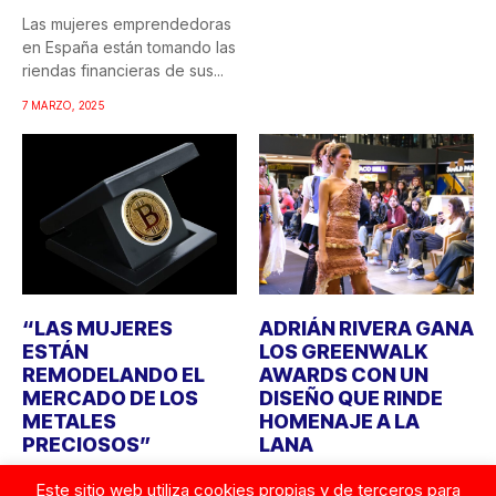
Las mujeres emprendedoras
en España están tomando las
riendas financieras de sus...
7 MARZO, 2025
“LAS MUJERES
ADRIÁN RIVERA GANA
ESTÁN
LOS GREENWALK
REMODELANDO EL
AWARDS CON UN
MERCADO DE LOS
DISEÑO QUE RINDE
METALES
HOMENAJE A LA
PRECIOSOS”
LANA
Con motivo el próximo 8 de
Tras tres ediciones en
Este sitio web utiliza cookies propias y de terceros para