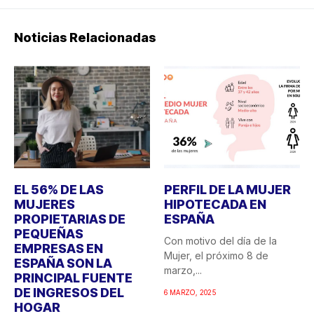
Noticias Relacionadas
EL 56% DE LAS
PERFIL DE LA MUJER
MUJERES
HIPOTECADA EN
PROPIETARIAS DE
ESPAÑA
PEQUEÑAS
Con motivo del día de la
EMPRESAS EN
Mujer, el próximo 8 de
ESPAÑA SON LA
marzo,...
PRINCIPAL FUENTE
DE INGRESOS DEL
6 MARZO, 2025
HOGAR