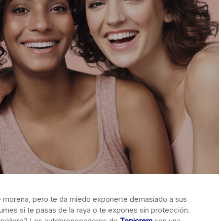
te morena, pero te da miedo exponerte demasiado a sus
umes si te pasas de la raya o te expones sin protección.
n peligro? Los autobronceadores de
Topicrem
son una