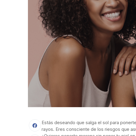
Estás deseando que salga el sol para poner
rayos. Eres consciente de los riesgos que as
¿Quieres ponerte morena sin poner tu piel e