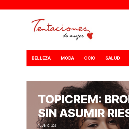
BELLEZA
MODA
OCIO
SALUD
TOPICREM: BR
SIN ASUMIR RI
1 JUNIO, 2021