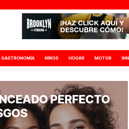
GASTRONOMÍA
NIÑOS
HOGAR
MOTOR
IN
ONCEADO PERFECTO
ESGOS