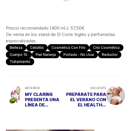
Precio recomendado (400 ml.): 57,50€
De venta en los stand de El Corte Inglés y perfumerías
especializadas.
Belleza
Celulitis
Cosmética Con Frío
Crio Cosmética
Cuerpo 10.
Piel Naranja
Portada - No Usar
Reductor
Tratamiento
ANTERIOR
SIGUIENTE
MY CLARINS
PREPÁRATE PARA
PRESENTA UNA
EL VERANO CON
LÍNEA DE
EL HEALTH &
MAQUILLAJE
BODY PLAN DE
VEGAN FRIENDLY
SKEYNDOR