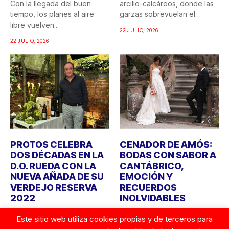
Con la llegada del buen
arcillo-calcáreos, donde las
tiempo, los planes al aire
garzas sobrevuelan el
libre vuelven...
recuerdo...
22 JULIO, 2026
22 JULIO, 2026
PROTOS CELEBRA
CENADOR DE AMÓS:
DOS DÉCADAS EN LA
BODAS CON SABOR A
D.O. RUEDA CON LA
CANTÁBRICO,
NUEVA AÑADA DE SU
EMOCIÓN Y
VERDEJO RESERVA
RECUERDOS
2022
INOLVIDABLES
Bodegas Protos celebra
Durante años, cuando
Este sitio web utiliza cookies propias y de terceros para
este año el 20º aniversario
alguien imaginaba una boda,