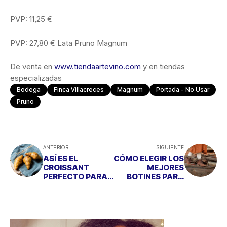
PVP: 11,25 €
PVP: 27,80 € Lata Pruno Magnum
De venta en
www.tiendaartevino.com
y en tiendas
especializadas
Bodega
Finca Villacreces
Magnum
Portada - No Usar
Pruno
ANTERIOR
SIGUIENTE
ASÍ ES EL
CÓMO ELEGIR LOS
CROISSANT
MEJORES
PERFECTO PARA
BOTINES PARA
EL DESAYUNO
REALZAR TUS
PIERNAS