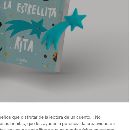
eños que disfrutar de la lectura de un cuento… No
orias bonitas, que les ayuden a potenciar la creatividad e ir
ita» es uno de esos libros que no pueden faltar en nuestra