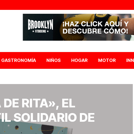
GASTRONOMÍA
NIÑOS
HOGAR
MOTOR
IN
DE RITA», EL
IL SOLIDARIO DE