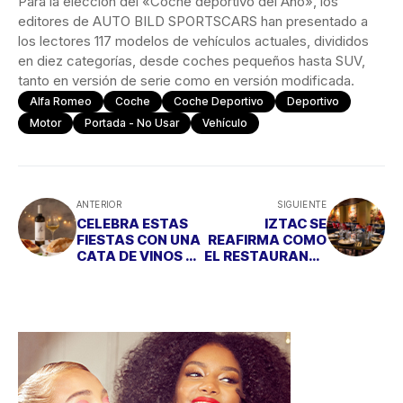
Para la elección del «Coche deportivo del Año», los
editores de AUTO BILD SPORTSCARS han presentado a
los lectores 117 modelos de vehículos actuales, divididos
en diez categorías, desde coches pequeños hasta SUV,
tanto en versión de serie como en versión modificada.
Alfa Romeo
Coche
Coche Deportivo
Deportivo
Motor
Portada - No Usar
Vehículo
ANTERIOR
SIGUIENTE
CELEBRA ESTAS
IZTAC SE
FIESTAS CON UNA
REAFIRMA COMO
CATA DE VINOS E
EL RESTAURANTE
IBÉRICOS SIN
DE LA AUTÉNTICA
SALIR DE CASA
COCINA
MEXICANA