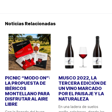
Noticias Relacionadas
PICNIC “MODO ON”:
MUSCO 2022, LA
LA PROPUESTA DE
TERCERA EDICIÓN DE
IBÉRICOS
UN VINO MARCADO
MONTELLANO PARA
POR EL PAISAJE Y LA
DISFRUTAR AL AIRE
NATURALEZA
LIBRE
En una ladera de suelos
Con la llegada del buen
arcillo-calcáreos, donde las