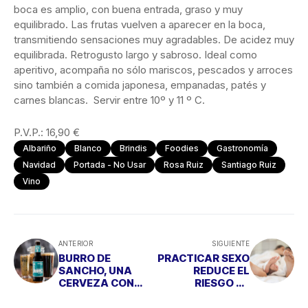
boca es amplio, con buena entrada, graso y muy
equilibrado. Las frutas vuelven a aparecer en la boca,
transmitiendo sensaciones muy agradables. De acidez muy
equilibrada. Retrogusto largo y sabroso. Ideal como
aperitivo, acompaña no sólo mariscos, pescados y arroces
sino también a comida japonesa, empanadas, patés y
carnes blancas. Servir entre 10º y 11 º C.
P.V.P.: 16,90 €
Albariño
Blanco
Brindis
Foodies
Gastronomía
Navidad
Portada - No Usar
Rosa Ruiz
Santiago Ruiz
Vino
ANTERIOR
SIGUIENTE
BURRO DE
PRACTICAR SEXO
SANCHO, UNA
REDUCE EL
CERVEZA CON
RIESGO DE
CARÁCTER Y
MORTALIDAD
TOTALMENTE