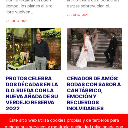
tiempo, los planes al aire
garzas sobrevuelan el
libre vuelven...
recuerdo...
22 JULIO, 2026
22 JULIO, 2026
PROTOS CELEBRA
CENADOR DE AMÓS:
DOS DÉCADAS EN LA
BODAS CON SABOR A
D.O. RUEDA CON LA
CANTÁBRICO,
NUEVA AÑADA DE SU
EMOCIÓN Y
VERDEJO RESERVA
RECUERDOS
2022
INOLVIDABLES
Bodegas Protos celebra
Durante años, cuando
Este sitio web utiliza cookies propias y de terceros para
este año el 20º aniversario
alguien imaginaba una boda,
mejorar sus servicios y mostrarle publicidad relacionada con