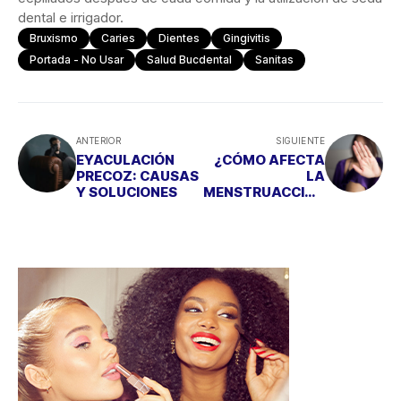
dental e irrigador.
Bruxismo
Caries
Dientes
Gingivitis
Portada - No Usar
Salud Bucdental
Sanitas
ANTERIOR
SIGUIENTE
EYACULACIÓN
¿CÓMO AFECTA
PRECOZ: CAUSAS
LA
Y SOLUCIONES
MENSTRUACCIÓN
A TUS
RELACIONES
SEXUALES?