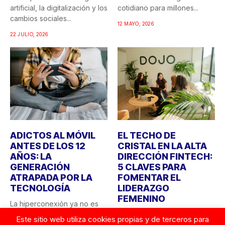
artificial, la digitalización y los
cotidiano para millones...
cambios sociales...
12 MAYO, 2026
22 JULIO, 2026
ADICTOS AL MÓVIL
EL TECHO DE
ANTES DE LOS 12
CRISTAL EN LA ALTA
AÑOS: LA
DIRECCIÓN FINTECH:
GENERACIÓN
5 CLAVES PARA
ATRAPADA POR LA
FOMENTAR EL
TECNOLOGÍA
LIDERAZGO
FEMENINO
La hiperconexión ya no es
una tendencia, sino una
La VIII Edición Fintech
Este sitio web utiliza cookies propias y de terceros para
realidad que empieza...
Women Network elaborado