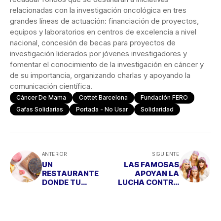
relacionadas con la investigación oncológica en tres
grandes líneas de actuación: financiación de proyectos,
equipos y laboratorios en centros de excelencia a nivel
nacional, concesión de becas para proyectos de
investigación liderados por jóvenes investigadores y
fomentar el conocimiento de la investigación en cáncer y
de su importancia, organizando charlas y apoyando la
comunicación científica.
Cáncer De Mama
Cottet Barcelona
Fundación FERO
Gafas Solidarias
Portada - No Usar
Solidaridad
ANTERIOR
SIGUIENTE
UN
LAS FAMOSAS
RESTAURANTE
APOYAN LA
DONDE TU
LUCHA CONTRA
MASCOTA TIENE
EL CÁNCER DE
SU PROPIO MENÚ
MAMA CON UN
PAÑUELO
DISEÑADO POR