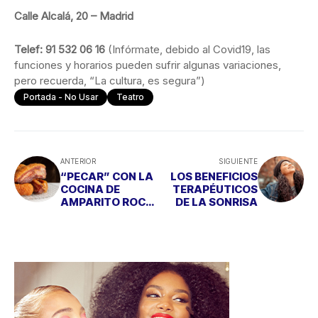
Calle Alcalá, 20 – Madrid
Telef: 91 532 06 16
(Infórmate, debido al Covid19, las
funciones y horarios pueden sufrir algunas variaciones,
pero recuerda, “La cultura, es segura”)
Portada - No Usar
Teatro
ANTERIOR
SIGUIENTE
“PECAR” CON LA
LOS BENEFICIOS
COCINA DE
TERAPÉUTICOS
AMPARITO ROCA
DE LA SONRISA
MERECE LA PENA