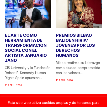
EL ARTE COMO
PREMIOS BILBAO
HERRAMIENTA DE
BALIOEN HIRIA:
TRANSFORMACIÓN
JÓVENES POR LOS
SOCIAL CON EL
DERECHOS
ARTISTA JANUÁRIO
HUMANOS
JANO
Bilbao reafirma su liderazgo
CIS University y la Fundación
como ciudad comprometida
Robert F. Kennedy Human
con los valores
Rights Spain apuestan...
democráticos y...
13 ABRIL, 2026
21 ABRIL, 2026
© Copyright 2026. Tentaciones de Mujer.
Este sitio web utiliza cookies propias y de terceros para
Contacto