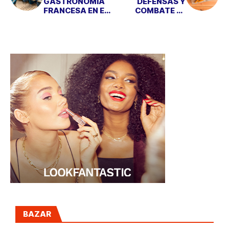
GASTRONOMÍA
DEFENSAS Y
FRANCESA EN EL
COMBATE EL
CORAZÓN DE
CANSANCIO DEL
MADRID
OTOÑO CON
ARKOREAL
BAZAR