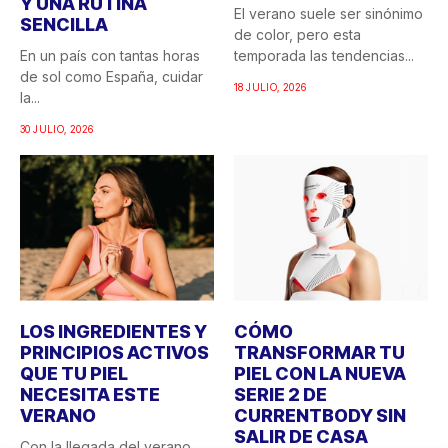
Y UNA RUTINA
El verano suele ser sinónimo
SENCILLA
de color, pero esta
En un país con tantas horas
temporada las tendencias...
de sol como España, cuidar
18 JULIO, 2026
la...
30 JULIO, 2026
LOS INGREDIENTES Y
CÓMO
PRINCIPIOS ACTIVOS
TRANSFORMAR TU
QUE TU PIEL
PIEL CON LA NUEVA
NECESITA ESTE
SERIE 2 DE
VERANO
CURRENTBODY SIN
SALIR DE CASA
Con la llegada del verano,