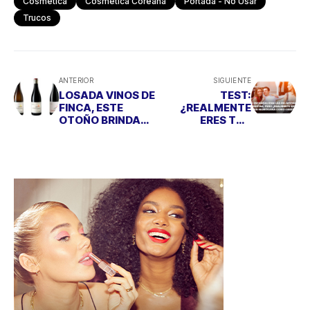
Cosmética
Cosmética Coreana
Portada - No Usar
Trucos
ANTERIOR
SIGUIENTE
LOSADA VINOS DE
TEST:
FINCA, ESTE
¿REALMENTE
OTOÑO BRINDA
ERES TAN
CON LOS VINOS
MONÓGAMA
DEL BIERZO
COMO PIENSAS?