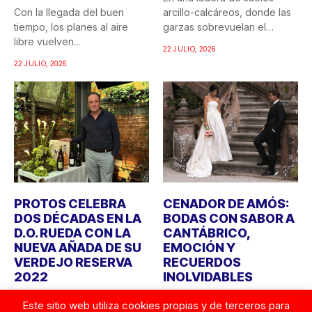
Con la llegada del buen
arcillo-calcáreos, donde las
tiempo, los planes al aire
garzas sobrevuelan el
libre vuelven...
recuerdo...
22 JULIO, 2026
22 JULIO, 2026
PROTOS CELEBRA
CENADOR DE AMÓS:
DOS DÉCADAS EN LA
BODAS CON SABOR A
D.O. RUEDA CON LA
CANTÁBRICO,
NUEVA AÑADA DE SU
EMOCIÓN Y
VERDEJO RESERVA
RECUERDOS
2022
INOLVIDABLES
Bodegas Protos celebra
Durante años, cuando
Este sitio web utiliza cookies propias y de terceros para