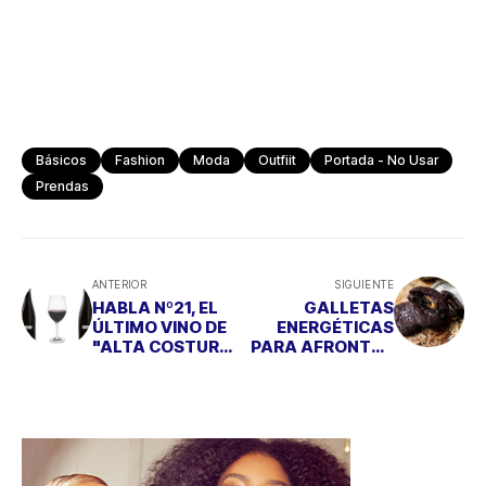
Básicos
Fashion
Moda
Outfiit
Portada - No Usar
Prendas
ANTERIOR
SIGUIENTE
HABLA Nº21, EL
GALLETAS
ÚLTIMO VINO DE
ENERGÉTICAS
"ALTA COSTURA"
PARA AFRONTAR
DE BODEGAS
A TOPE LA
HABLA
'DESESCALADA'