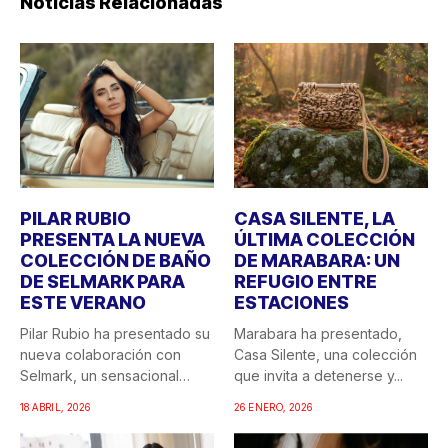
Noticias Relacionadas
PILAR RUBIO
CASA SILENTE, LA
PRESENTA LA NUEVA
ÚLTIMA COLECCIÓN
COLECCIÓN DE BAÑO
DE MARABARA: UN
DE SELMARK PARA
REFUGIO ENTRE
ESTE VERANO
ESTACIONES
Pilar Rubio ha presentado su
Marabara ha presentado,
nueva colaboración con
Casa Silente, una colección
Selmark, un sensacional
que invita a detenerse y...
doble...
18 ABRIL, 2026
26 ENERO, 2026