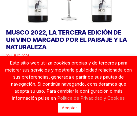
MUSCO 2022, LA TERCERA EDICIÓN DE
UN VINO MARCADO POR EL PAISAJE Y LA
NATURALEZA
22 JULIO, 2026
Este sitio web utiliza cookies propias y de terceros para
mejorar sus servicios y mostrarle publicidad relacionada con
sus preferencias, generada a partir de sus pautas de
navegación. Si continúa navegando, consideramos que
acepta su uso. Para cambiar la configuración o más
Google
información pulse en
Politica de Privacidad y Cookies
Aceptar
Noticias Relacionadas