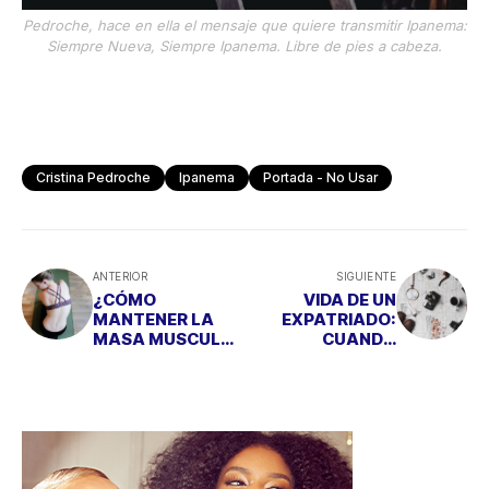
Pedroche, hace en ella el mensaje que quiere transmitir Ipanema:
Siempre Nueva, Siempre Ipanema. Libre de pies a cabeza.
Cristina Pedroche
Ipanema
Portada - No Usar
ANTERIOR
SIGUIENTE
¿CÓMO
VIDA DE UN
MANTENER LA
EXPATRIADO:
MASA MUSCULAR
CUANDO
DURANTE LA
VUELVAS NO
CUARENTENA?
HABLARÁS BIEN
TU IDIOMA