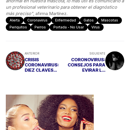
anormal en nuestra mascota, lo más útil es comunicarlo a
un profesional veterinario para obtener el diagnóstico
más preciso”
, afirma Martínez.
Alerta
Coronavirus
Enfermedad
Gatos
Mascotas
Periquitos
Perros
Portada - No Usar
Virus
ANTERIOR
SIGUIENTE
CRISIS
CORONOVIRUS:
CORONAVIRUS:
CONSEJOS PARA
DIEZ CLAVES
EVIRAR LA
PARA REFORZAR
ANSIEDAD Y EL
TU SISTEMA
PÁNICO SOCIAL
INMUNOLÓGICO