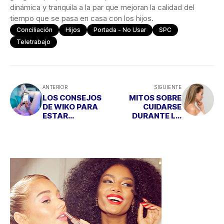
dinámica y tranquila a la par que mejoran la calidad del
tiempo que se pasa en casa con los hijos.
Conciliación
Hijos
Portada - No Usar
SPC
Teletrabajo
ANTERIOR
SIGUIENTE
LOS CONSEJOS
MITOS SOBRE
DE WIKO PARA
CUIDARSE
ESTAR
DURANTE LA
ACTUALIZADOS
CUARENTENA
DEL COVID-19 SIN
CAER EN 'FAKE
NEWS'