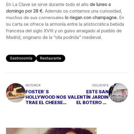
En La Clave se sirve durante todo el año
de lunes a
domingo por 28 €
. Además os contamos una curiosidad,
muchos de sus comensales
lo riegan con champagne.
En
su carta se ofrece la armonía entre la aristocrática bebida
francesa del siglo XVIII y un guiso arraigado al pueblo de
Madrid, originario de la “olla podrida” medieval.
Gastronomía
Restaurante
ANTERIOR
SIGUIENTE
FOSTER´S
ESTE SAN
HOLLYWOOD NOS
VALENTÍN JARDIN
TRAE EL CHEESE
EL BOTERO TE
LOVERS DAY
PROPONE UN
MENÚ PARA
ENAMORARSE