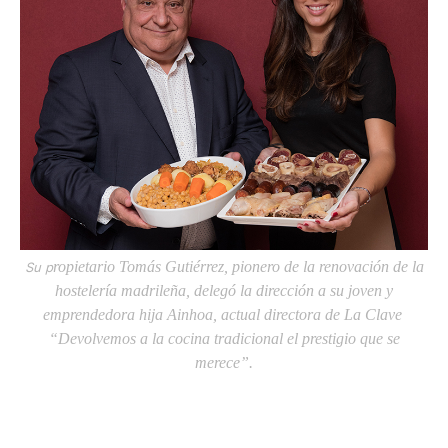
ropietario Tomás Gutiérrez, pionero de la renovación de la
Su p
hostelería madrileña, delegó la dirección a su joven y
emprendedora hija Ainhoa, actual directora de La Clave
“Devolvemos a la cocina tradicional el prestigio que se
merece”.