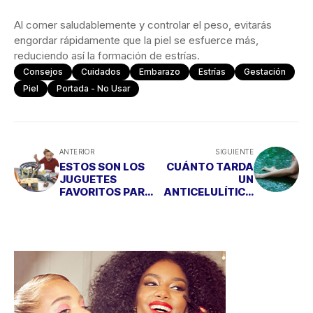
Al comer saludablemente y controlar el peso, evitarás
engordar rápidamente que la piel se esfuerce más,
reduciendo así la formación de estrías.
Consejos
Cuidados
Embarazo
Estrías
Gestación
Piel
Portada - No Usar
ANTERIOR
SIGUIENTE
ESTOS SON LOS
CUÁNTO TARDA
JUGUETES
UN
FAVORITOS PARA
ANTICELULÍTICO
PEDIR A PAPÁ
EN HACER EFECTO
NOEL Y LOS
REYES MAGOS,
¿QUÉ PREFIERE TU
PEQUE?