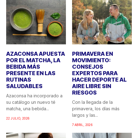
AZACONSA APUESTA
PRIMAVERA EN
POR EL MATCHA, LA
MOVIMIENTO:
BEBIDA MÁS
CONSEJOS
PRESENTE EN LAS
EXPERTOS PARA
RUTINAS
HACER DEPORTE AL
SALUDABLES
AIRE LIBRE SIN
RIESGOS
Azaconsa ha incorporado a
su catálogo un nuevo té
Con la llegada de la
matcha, una bebida...
primavera, los días más
largos y las...
22 JULIO, 2026
7 ABRIL, 2026