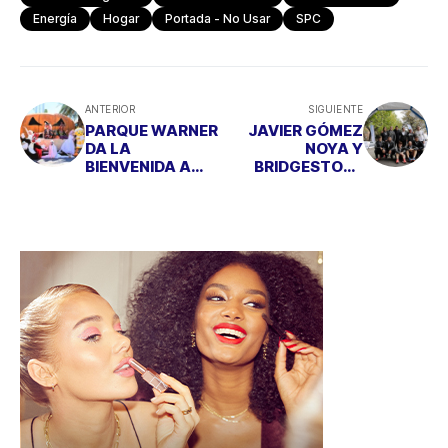
Energía
Hogar
Portada - No Usar
SPC
ANTERIOR
SIGUIENTE
PARQUE WARNER
JAVIER GÓMEZ
DA LA
NOYA Y
BIENVENIDA A
BRIDGESTONE
HALLOWEEN, UN
PRESENTAN A
PLAN
"LOS HÉROES DEL
TERRORÍFICAMEN
DÍA"
TE DIVERTIDO