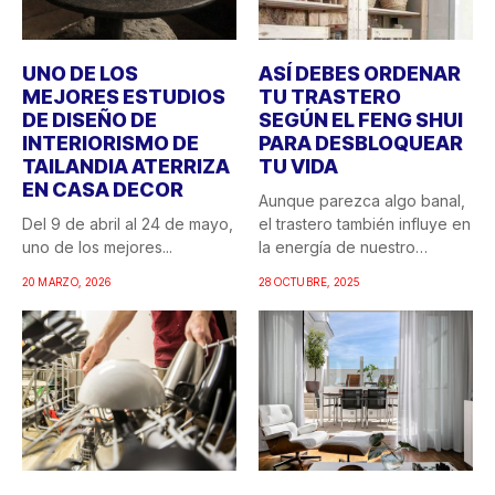
UNO DE LOS
ASÍ DEBES ORDENAR
MEJORES ESTUDIOS
TU TRASTERO
DE DISEÑO DE
SEGÚN EL FENG SHUI
INTERIORISMO DE
PARA DESBLOQUEAR
TAILANDIA ATERRIZA
TU VIDA
EN CASA DECOR
Aunque parezca algo banal,
Del 9 de abril al 24 de mayo,
el trastero también influye en
uno de los mejores...
la energía de nuestro
hogar....
20 MARZO, 2026
28 OCTUBRE, 2025