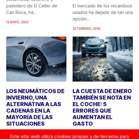
pastelero de El Celler de
El mercado de los recambios
Can Roca, ha...
usados ha dejado de ser una
opción...
13 MAYO, 2026
20 FEBRERO, 2026
LOS NEUMÁTICOS DE
LA CUESTA DE ENERO
INVIERNO, UNA
TAMBIÉN SE NOTA EN
ALTERNATIVA A LAS
EL COCHE: 5
CADENAS EN LA
ERRORES QUE
MAYORÍA DE LAS
AUMENTAN EL
SITUACIONES
GASTO
Ante el temporal de lluvia y
La conocida cuesta de
Este sitio web utiliza cookies propias y de terceros para