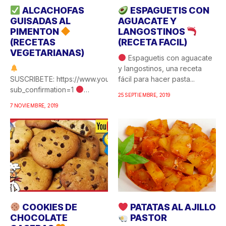
ALCACHOFAS
ESPAGUETIS CON
GUISADAS AL
AGUACATE Y
PIMENTON
LANGOSTINOS
(RECETAS
(RECETA FACIL)
VEGETARIANAS)
Espaguetis con aguacate
y langostinos, una receta
SUSCRIBETE: https://www.youtube.com/c/COCINAFACILYRICA?
fácil para hacer pasta...
sub_confirmation=1
25 SEPTIEMBRE, 2019
Alcachofas guisadas al
7 NOVIEMBRE, 2019
pimentón, una de esas
recetas de...
COOKIES DE
PATATAS AL AJILLO
CHOCOLATE
PASTOR