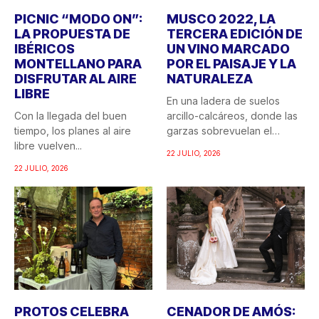
PICNIC “MODO ON”:
MUSCO 2022, LA
LA PROPUESTA DE
TERCERA EDICIÓN DE
IBÉRICOS
UN VINO MARCADO
MONTELLANO PARA
POR EL PAISAJE Y LA
DISFRUTAR AL AIRE
NATURALEZA
LIBRE
En una ladera de suelos
Con la llegada del buen
arcillo-calcáreos, donde las
tiempo, los planes al aire
garzas sobrevuelan el
libre vuelven...
recuerdo...
22 JULIO, 2026
22 JULIO, 2026
PROTOS CELEBRA
CENADOR DE AMÓS: