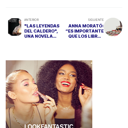
ANTERIOR
SIGUIENTE
"LAS LEYENDAS
ANNA MORATÓ:
DEL CALDERO",
“ES IMPORTANTE
UNA NOVELA
QUE LOS LIBROS
PARA AMANTES
ESTÉN AL
DE LA
ALCANCE DE LOS
GASTRONOMÍA
NIÑOS”