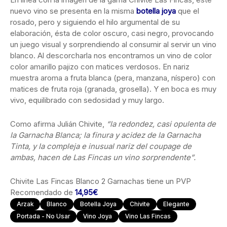
nuevo vino se presenta en la misma
botella joya
que el
rosado, pero y siguiendo el hilo argumental de su
elaboración, ésta de color oscuro, casi negro, provocando
un juego visual y sorprendiendo al consumir al servir un vino
blanco. Al descorcharla nos encontramos un vino de color
color amarillo pajizo con matices verdosos. En nariz
muestra aroma a fruta blanca (pera, manzana, níspero) con
matices de fruta roja (granada, grosella). Y en boca es muy
vivo, equilibrado con sedosidad y muy largo.
Como afirma Julián Chivite,
“la redondez, casi opulenta de
la Garnacha Blanca; la finura y acidez de la Garnacha
Tinta, y la compleja e inusual nariz del coupage de
ambas, hacen de Las Fincas un vino sorprendente”.
Chivite Las Fincas Blanco 2 Garnachas tiene un PVP
Recomendado de
14,95€
Arzak
Blanco
Botella Joya
Chivite
Elegante
Portada - No Usar
Vino Joya
Vino Las Fincas