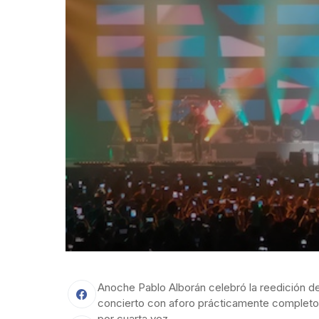
Anoche Pablo Alborán celebró la reedición d
concierto con aforo prácticamente completo
por cuarta vez.