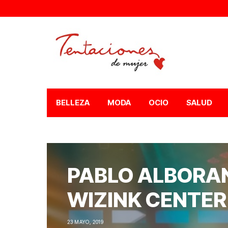
BELLEZA
MODA
OCIO
SALUD
PABLO ALBORAN 
WIZINK CENTER
23 MAYO, 2019