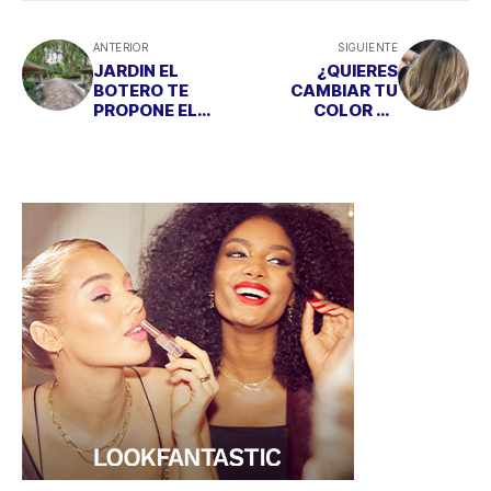
ANTERIOR
SIGUIENTE
JARDIN EL
¿QUIERES
BOTERO TE
CAMBIAR TU
PROPONE EL
COLOR DE
LUGAR DE
CABELLO? TOMA
ENSUEÑO PARA
NOTA DE LAS
CELEBRAR TU
TENDENCIAS DE
BODA
ESTA PRIMAVERA