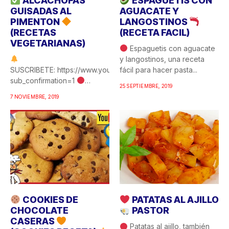
ALCACHOFAS
ESPAGUETIS CON
GUISADAS AL
AGUACATE Y
PIMENTON
LANGOSTINOS
(RECETAS
(RECETA FACIL)
VEGETARIANAS)
Espaguetis con aguacate
y langostinos, una receta
SUSCRIBETE: https://www.youtube.com/c/COCINAFACILYRICA?
fácil para hacer pasta...
sub_confirmation=1
25 SEPTIEMBRE, 2019
Alcachofas guisadas al
7 NOVIEMBRE, 2019
pimentón, una de esas
recetas de...
COOKIES DE
PATATAS AL AJILLO
CHOCOLATE
PASTOR
CASERAS
Patatas al ajillo, también