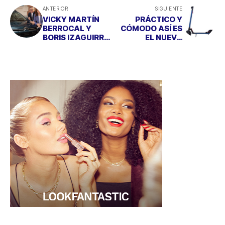
ANTERIOR
SIGUIENTE
VICKY MARTÍN
PRÁCTICO Y
BERROCAL Y
CÓMODO ASÍ ES
BORIS IZAGUIRRE
EL NUEVO
PRESENTAN EL
GOTRAX, EL
NUEVO SUV
PATINETE
CITROËN C5
PERFECTO
AIRCROSS