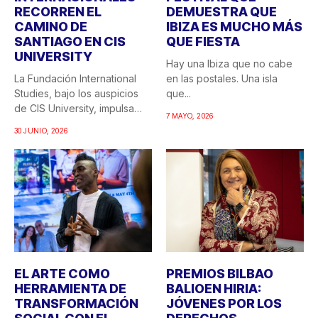
RECORREN EL
DEMUESTRA QUE
CAMINO DE
IBIZA ES MUCHO MÁS
SANTIAGO EN CIS
QUE FIESTA
UNIVERSITY
Hay una Ibiza que no cabe
La Fundación International
en las postales. Una isla
Studies, bajo los auspicios
que...
de CIS University, impulsa
7 MAYO, 2026
una...
30 JUNIO, 2026
EL ARTE COMO
PREMIOS BILBAO
HERRAMIENTA DE
BALIOEN HIRIA:
TRANSFORMACIÓN
JÓVENES POR LOS