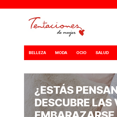
BELLEZA
MODA
OCIO
SALUD
¿ESTÁS PENSA
DESCUBRE LAS 
EMBARAZARSE 