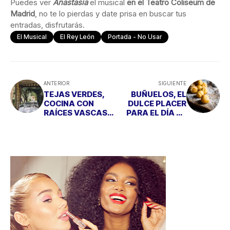
Puedes ver
Anastasia
el musical
en el Teatro Coliseum de
Madrid
, no te lo pierdas y date prisa en buscar tus
entradas, disfrutarás.
El Musical
El Rey León
Portada - No Usar
ANTERIOR
SIGUIENTE
TEJAS VERDES,
BUÑUELOS, EL
COCINA CON
DULCE PLACER
RAÍCES VASCAS
PARA EL DÍA DE
EN UN ENTORNO
TODOS LOS
ÚNICO SIN SALIR
SANTOS
DE MADRID