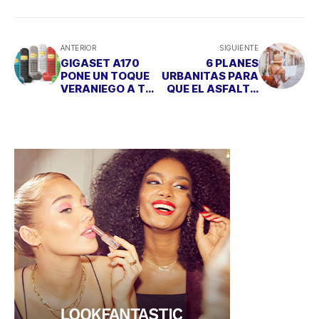
ANTERIOR
SIGUIENTE
GIGASET A170
6 PLANES
PONE UN TOQUE
URBANITAS PARA
VERANIEGO A TU
QUE EL ASFALTO
HOGAR
NO SE DERRITA EN
TUS PIES