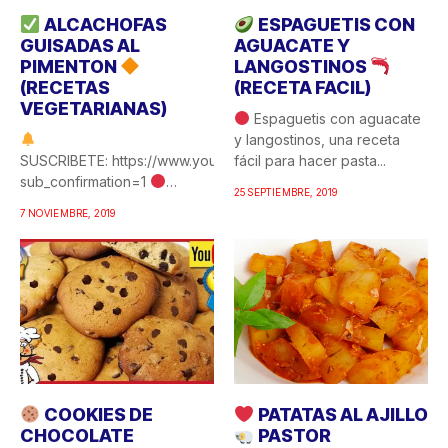
ALCACHOFAS
ESPAGUETIS CON
GUISADAS AL
AGUACATE Y
PIMENTON
LANGOSTINOS
(RECETAS
(RECETA FACIL)
VEGETARIANAS)
Espaguetis con aguacate
y langostinos, una receta
SUSCRIBETE: https://www.youtube.com/c/COCINAFACILYRICA?
fácil para hacer pasta...
sub_confirmation=1
25 SEPTIEMBRE, 2019
Alcachofas guisadas al
7 NOVIEMBRE, 2019
pimentón, una de esas
recetas de...
COOKIES DE
PATATAS AL AJILLO
CHOCOLATE
PASTOR