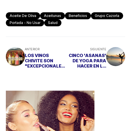
Aceite De Oliva
Aceitunas
Beneficios
Grupo Cazorla
Portada - No Usar
Salud
ANTERIOR
SIGUIENTE
LOS VINOS
CINCO 'ASANAS'
CHIVITE SON
DE YOGA PARA
"EXCEPCIONALES
HACER EN LA
" PARA LA GUÍA
PLAYA
PEÑIN