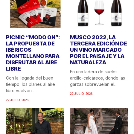
PICNIC “MODO ON”:
MUSCO 2022, LA
LA PROPUESTA DE
TERCERA EDICIÓN DE
IBÉRICOS
UN VINO MARCADO
MONTELLANO PARA
POR EL PAISAJE Y LA
DISFRUTAR AL AIRE
NATURALEZA
LIBRE
En una ladera de suelos
Con la llegada del buen
arcillo-calcáreos, donde las
tiempo, los planes al aire
garzas sobrevuelan el
libre vuelven...
recuerdo...
22 JULIO, 2026
22 JULIO, 2026