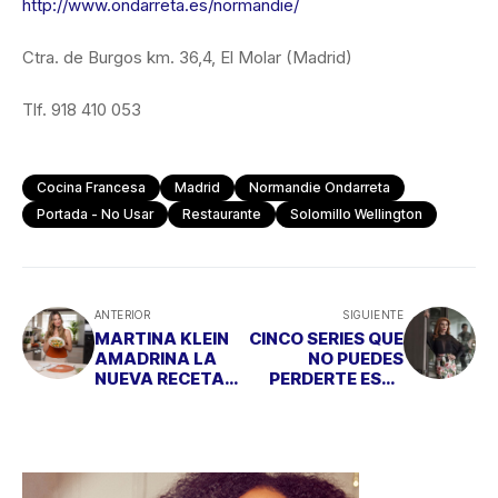
http://www.ondarreta.es/normandie/
Ctra. de Burgos km. 36,4, El Molar (Madrid)
Tlf. 918 410 053
Cocina Francesa
Madrid
Normandie Ondarreta
Portada - No Usar
Restaurante
Solomillo Wellington
ANTERIOR
SIGUIENTE
MARTINA KLEIN
CINCO SERIES QUE
AMADRINA LA
NO PUEDES
NUEVA RECETA
PERDERTE ESTE
MÁS LIGERA DE
VERANO
KRISSIA