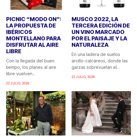
PICNIC “MODO ON”:
MUSCO 2022, LA
LA PROPUESTA DE
TERCERA EDICIÓN DE
IBÉRICOS
UN VINO MARCADO
MONTELLANO PARA
POR EL PAISAJE Y LA
DISFRUTAR AL AIRE
NATURALEZA
LIBRE
En una ladera de suelos
Con la llegada del buen
arcillo-calcáreos, donde las
tiempo, los planes al aire
garzas sobrevuelan el
libre vuelven...
recuerdo...
22 JULIO, 2026
22 JULIO, 2026