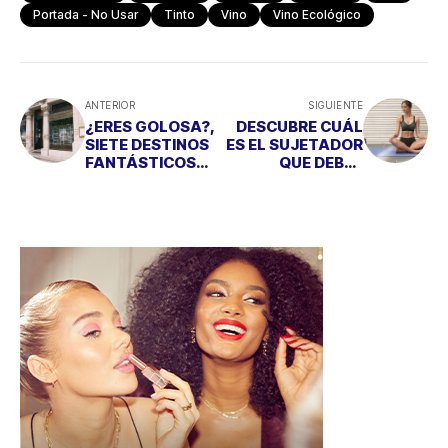
Portada - No Usar
Tinto
Vino
Vino Ecológico
ANTERIOR
SIGUIENTE
¿ERES GOLOSA?,
DESCUBRE CUÁL
SIETE DESTINOS
ES EL SUJETADOR
FANTÁSTICOS
QUE DEBES
PARA DISFRUTAR
UTILIZAR SI
DE 7 POSTRES
PRACTICAS
DELICIOSOS
DEPORTE