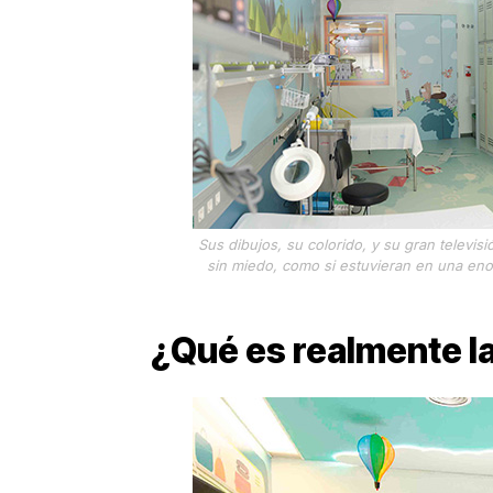
Sus dibujos, su colorido, y su gran televis
sin miedo, como si estuvieran en una eno
¿Qué es realmente la