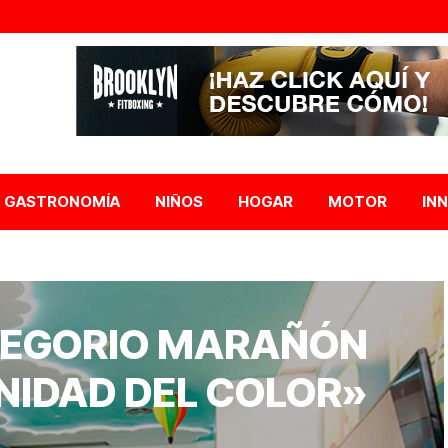
GASTRONOMÍA
NIÑOS
HOGAR
MOTOR
IN
GREGORIO MARAÑÓN
NIDAD DEL COLOR»