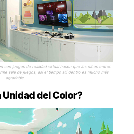
ión con juegos de realidad virtual hacen que los niños entren
rme sala de juegos, así el tiempo allí dentro es mucho más
agradable.
 Unidad del Color?