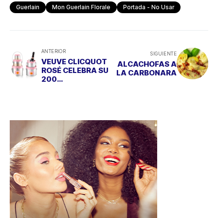
Guerlain
Mon Guerlain Florale
Portada - No Usar
ANTERIOR
SIGUIENTE
VEUVE CLICQUOT
ALCACHOFAS A
ROSÉ CELEBRA SU
LA CARBONARA
200
ANIVERSARIO
CON UNA EDICIÓN
ESPECIAL